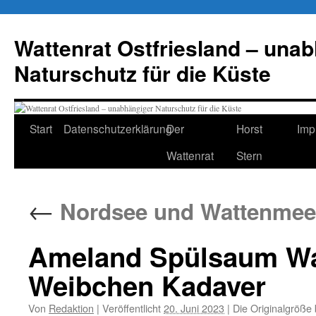
Zum
Inhalt
Wattenrat Ostfriesland – una
springen
Naturschutz für die Küste
Start
Datenschutzerklärung
Der
Horst
Imp
Wattenrat
Stern
←
Nordsee und Wattenmeer
Ameland Spülsaum Wa
Weibchen Kadaver
Von
Redaktion
|
Veröffentlicht
20. Juni 2023
|
Die Originalgröße 