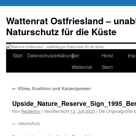
Zum
Inhalt
Wattenrat Ostfriesland – una
springen
Naturschutz für die Küste
Start
Datenschutzerklärung
Der
Horst
Imp
Wattenrat
Stern
←
Klima, Koalition und Katzenjammer
Upside_Nature_Reserve_Sign_1995_Ber
Von
Redaktion
|
Veröffentlicht
12. Juli 2023
|
Die Originalgröße 
naturschutz