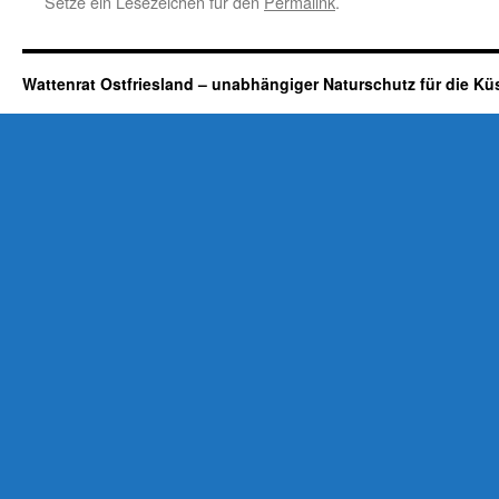
Setze ein Lesezeichen für den
Permalink
.
Wattenrat Ostfriesland – unabhängiger Naturschutz für die Kü