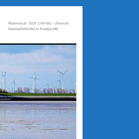
Wattenrat.de: ISSN 2199-881 – Deutsche
Nationalbibliothek in Frankfurt/M.