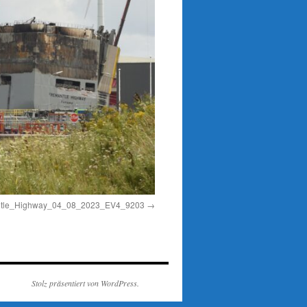
mantle_Highway_04_08_2023_EV4_9203
Stolz präsentiert von WordPress.