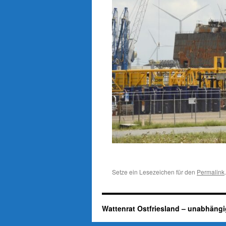
Setze ein Lesezeichen für den
Permalink
.
Wattenrat Ostfriesland – unabhängi