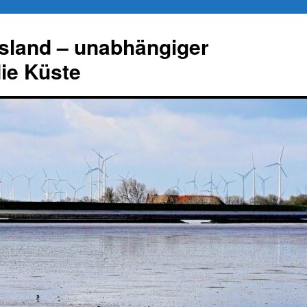
esland – unabhängiger
die Küste