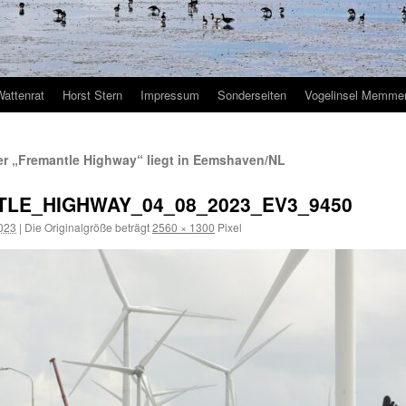
Wattenrat
Horst Stern
Impressum
Sonderseiten
Vogelinsel Memmer
r „Fremantle Highway“ liegt in Eemshaven/NL
LE_HIGHWAY_04_08_2023_EV3_9450
2023
|
Die Originalgröße beträgt
2560 × 1300
Pixel