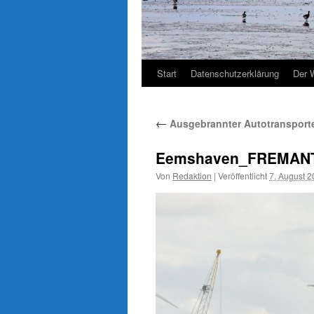
Start
Datenschutzerklärung
Der 
←
Ausgebrannter Autotransporte
Eemshaven_FREMANT
Von
Redaktion
|
Veröffentlicht
7. August 