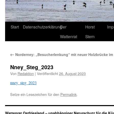
Start
Datenschutzerklärung
Der
Horst
Imp
Wattenrat
Stern
←
Norderney: „Besucherlenkung“ mit neuer Holzbrücke im 
Nney_Steg_2023
Von
Redaktion
|
Veröffentlicht
26. August 2023
nney_steg_2023
Setze ein Lesezeichen für den
Permalink
.
Wattenrat Ostfriesland – unabhängiger Naturschutz für die Kü