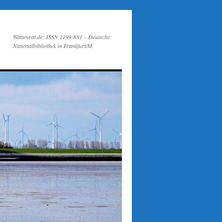
Wattenrat.de: ISSN 2199-881 – Deutsche
Nationalbibliothek in Frankfurt/M.