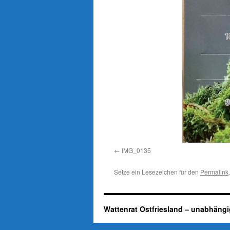
IMG_0135
Setze ein Lesezeichen für den
Permalink
.
Wattenrat Ostfriesland – unabhängi