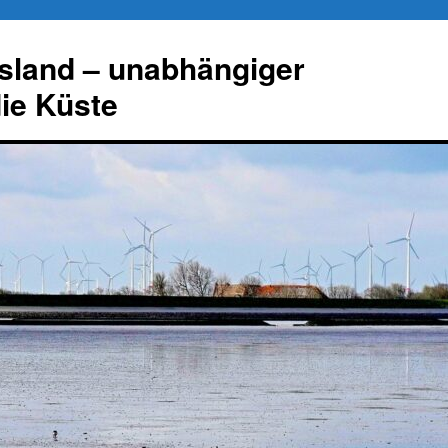
esland – unabhängiger
die Küste