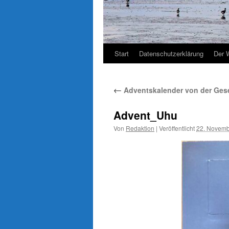
Start
Datenschutzerklärung
Der 
←
Adventskalender von der Gesel
Advent_Uhu
Von
Redaktion
|
Veröffentlicht
22. Novemb