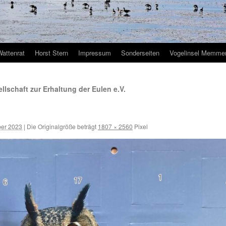
Wattenrat
Horst Stern
Impressum
Sonderseiten
Vogelinsel Memmer
lschaft zur Erhaltung der Eulen e.V.
er 2023
|
Die Originalgröße beträgt
1807 × 2560
Pixel