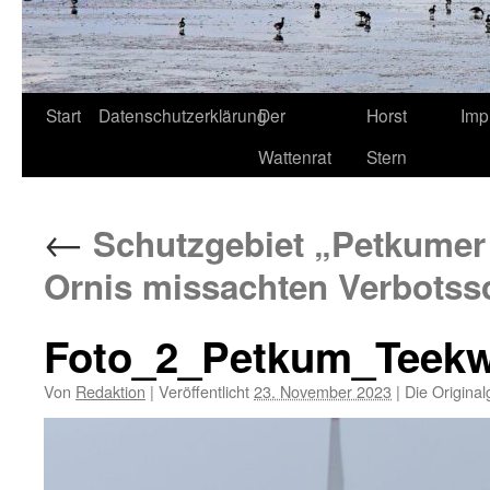
Start
Datenschutzerklärung
Der
Horst
Imp
Wattenrat
Stern
←
Schutzgebiet „Petkumer 
Ornis missachten Verbotssc
Foto_2_Petkum_Teekw
Von
Redaktion
|
Veröffentlicht
23. November 2023
|
Die Original