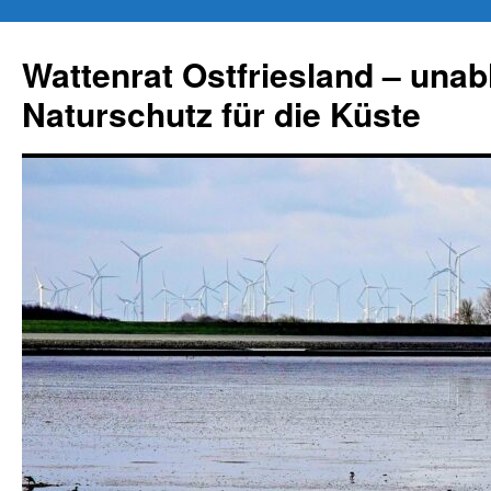
Zum
Inhalt
Wattenrat Ostfriesland – una
springen
Naturschutz für die Küste