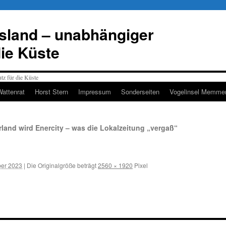
esland – unabhängiger
die Küste
Wattenrat
Horst Stern
Impressum
Sonderseiten
Vogelinsel Memmer
rland wird Enercity – was die Lokalzeitung „vergaß“
er 2023
|
Die Originalgröße beträgt
2560 × 1920
Pixel