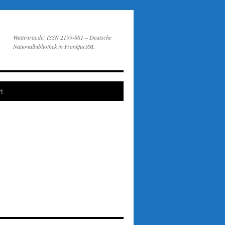
Wattenrat.de: ISSN 2199-881 – Deutsche
Nationalbibliothek in Frankfurt/M.
t