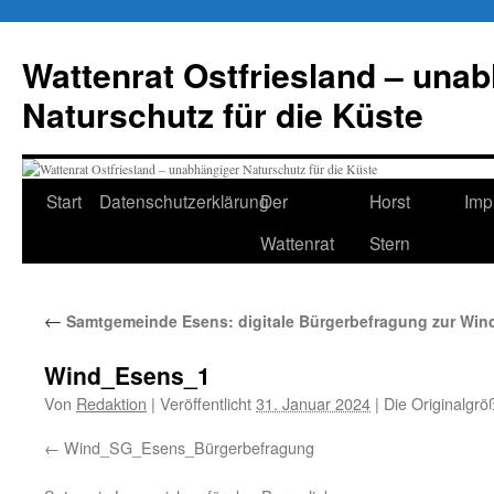
Zum
Inhalt
Wattenrat Ostfriesland – una
springen
Naturschutz für die Küste
Start
Datenschutzerklärung
Der
Horst
Imp
Wattenrat
Stern
←
Samtgemeinde Esens: digitale Bürgerbefragung zur Win
Wind_Esens_1
Von
Redaktion
|
Veröffentlicht
31. Januar 2024
|
Die Originalgrö
Wind_SG_Esens_Bürgerbefragung