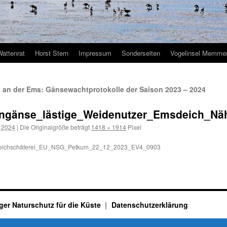
Wattenrat
Horst Stern
Impressum
Sonderseiten
Vogelinsel Memmer
an der Ems: Gänsewachtprotokolle der Saison 2023 – 2024
ngänse_lästige_Weidenutzer_Emsdeich_
r 2024
|
Die Originalgröße beträgt
1418 × 1914
Pixel
_Deichschäferei_EU_NSG_Petkum_22_12_2023_EV4_0903
ger Naturschutz für die Küste
Datenschutzerklärung