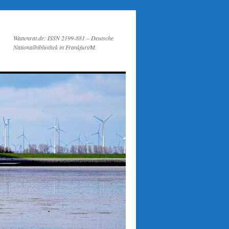
Wattenrat.de: ISSN 2199-881 – Deutsche
Nationalbibliothek in Frankfurt/M.