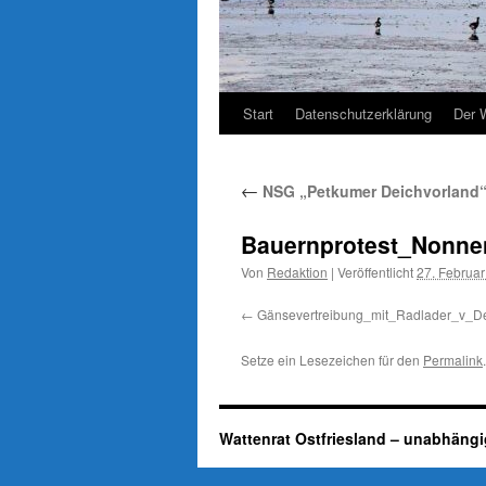
Start
Datenschutzerklärung
Der 
←
NSG „Petkumer Deichvorland“ 
Bauernprotest_Nonne
Von
Redaktion
|
Veröffentlicht
27. Februa
Gänsevertreibung_mit_Radlader_v
Setze ein Lesezeichen für den
Permalink
.
Wattenrat Ostfriesland – unabhängi