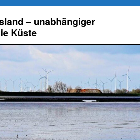
esland – unabhängiger
die Küste