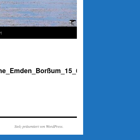
t
Nähe_Emden_Borßum_15_02_2024_EV3_0848
Stolz präsentiert von WordPress.