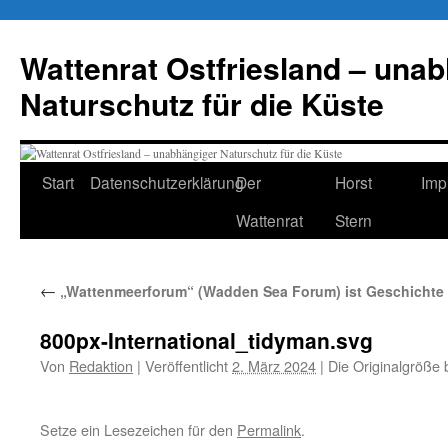
Zum
Inhalt
Wattenrat Ostfriesland – una
springen
Naturschutz für die Küste
Start
Datenschutzerklärung
Der
Horst
Imp
Wattenrat
Stern
←
„Wattenmeerforum“ (Wadden Sea Forum) ist Geschichte
800px-International_tidyman.svg
Von
Redaktion
|
Veröffentlicht
2. März 2024
|
Die Originalgröße 
Setze ein Lesezeichen für den
Permalink
.