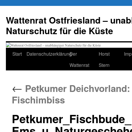
Zum
Inhalt
Wattenrat Ostfriesland – una
springen
Naturschutz für die Küste
Start
Datenschutzerklärung
Der
Horst
Imp
Wattenrat
Stern
←
Petkumer Deichvorland: H
Fischimbiss
Petkumer_Fischbude_B
Ems_u_Naturgescheh