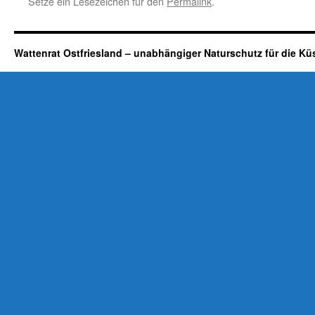
Setze ein Lesezeichen für den
Permalink
.
Wattenrat Ostfriesland – unabhängiger Naturschutz für die Kü