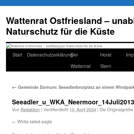
Zum
Inhalt
Wattenrat Ostfriesland – una
springen
Naturschutz für die Küste
Start
Datenschutzerklärung
Der
Horst
Imp
Wattenrat
Stern
←
Gemeinde Dornum: Seeadlerbrutplatz an einem Windpar
Seeadler_u_WKA_Neermoor_14Juli201
Von
Redaktion
|
Veröffentlicht
10. April 2024
|
Die Originalgröße
White-tailed-eagle