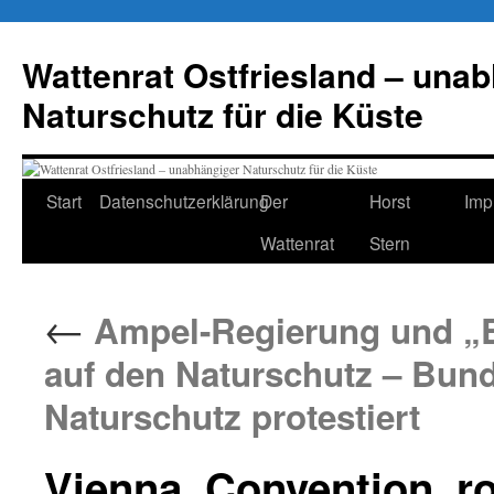
Zum
Inhalt
Wattenrat Ostfriesland – una
springen
Naturschutz für die Küste
Start
Datenschutzerklärung
Der
Horst
Imp
Wattenrat
Stern
←
Ampel-Regierung und „E
auf den Naturschutz – Bun
Naturschutz protestiert
Vienna_Convention_r