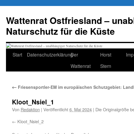
Zum
Inhalt
Wattenrat Ostfriesland – una
springen
Naturschutz für die Küste
Start
Datenschutzerklärung
Der
Horst
Imp
Wattenrat
Stern
←
Friesensportler-EM im europäischen Schutzgebiet: Land
Kloot_Nsiel_1
Von
Redaktion
|
Veröffentlicht
6. Mai 2024
|
Die Originalgröße b
Kloot_Nsiel_2