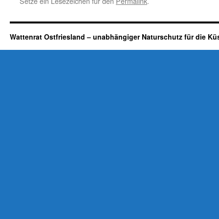
Setze ein Lesezeichen für den
Permalink
.
Wattenrat Ostfriesland – unabhängiger Naturschutz für die Kü