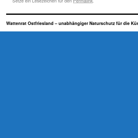
Setze ein Lesezeichen für den
Permalink
.
Wattenrat Ostfriesland – unabhängiger Naturschutz für die Kü