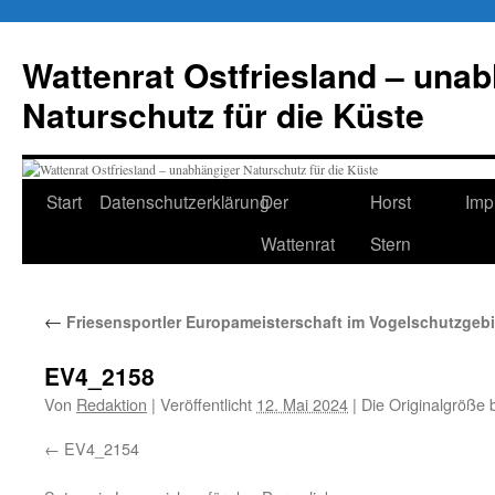
Zum
Inhalt
Wattenrat Ostfriesland – una
springen
Naturschutz für die Küste
Start
Datenschutzerklärung
Der
Horst
Imp
Wattenrat
Stern
←
Friesensportler Europameisterschaft im Vogelschutzgebie
EV4_2158
Von
Redaktion
|
Veröffentlicht
12. Mai 2024
|
Die Originalgröße 
EV4_2154