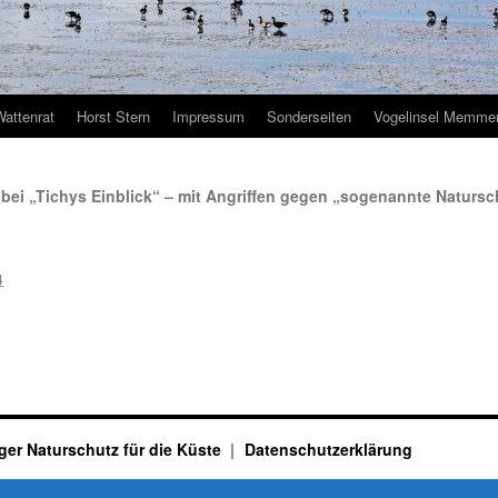
Wattenrat
Horst Stern
Impressum
Sonderseiten
Vogelinsel Memmer
bei „Tichys Einblick“ – mit Angriffen gegen „sogenannte Natursc
4
ger Naturschutz für die Küste
Datenschutzerklärung