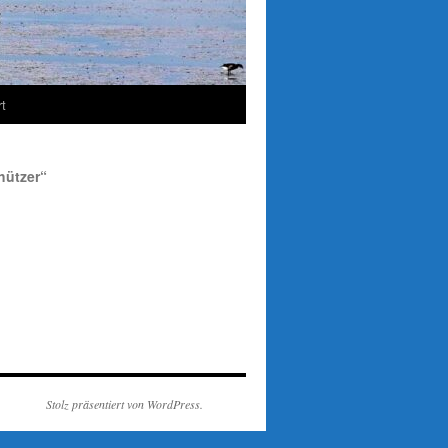
t
hützer“
Stolz präsentiert von WordPress.