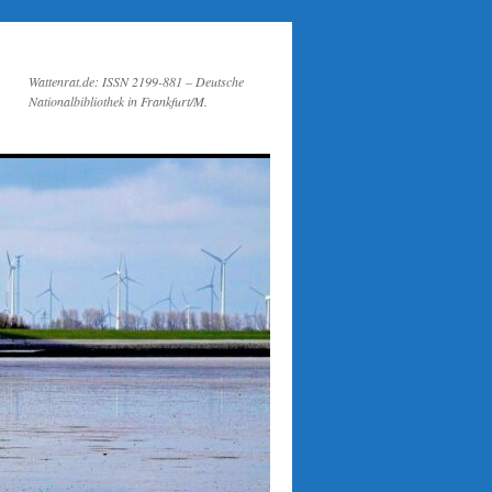
Wattenrat.de: ISSN 2199-881 – Deutsche
Nationalbibliothek in Frankfurt/M.