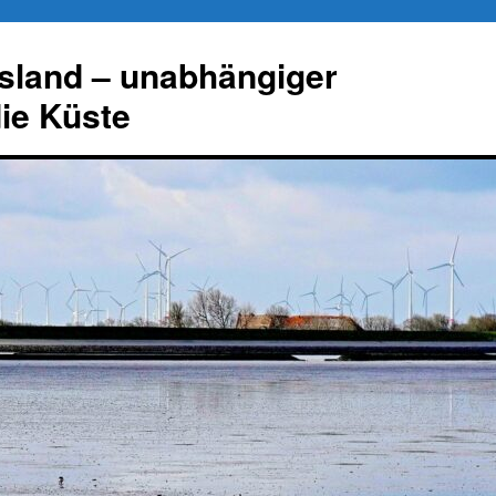
esland – unabhängiger
die Küste