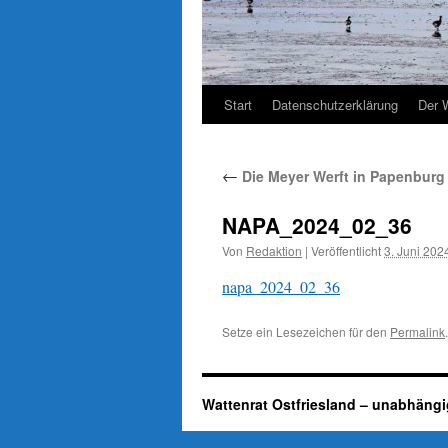
Start
Datenschutzerklärung
Der 
←
Die Meyer Werft in Papenburg 
NAPA_2024_02_36
Von
Redaktion
|
Veröffentlicht
3. Juni 202
napa_2024_02_36
Setze ein Lesezeichen für den
Permalink
.
Wattenrat Ostfriesland – unabhängi