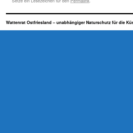
Setze ein Lesezeichen für den
Permalink
.
Wattenrat Ostfriesland – unabhängiger Naturschutz für die Kü