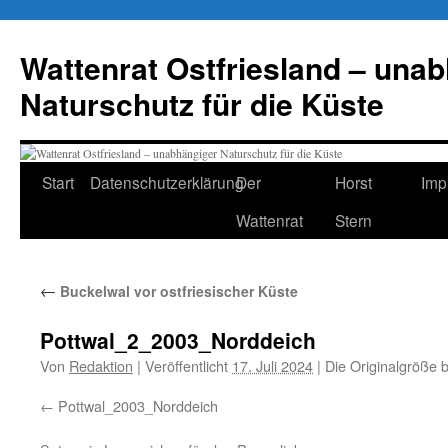
Zum
Inhalt
Wattenrat Ostfriesland – una
springen
Naturschutz für die Küste
Start
Datenschutzerklärung
Der
Horst
Imp
Wattenrat
Stern
←
Buckelwal vor ostfriesischer Küste
Pottwal_2_2003_Norddeich
Von
Redaktion
|
Veröffentlicht
17. Juli 2024
|
Die Originalgröße 
Pottwal_2003_Norddeich