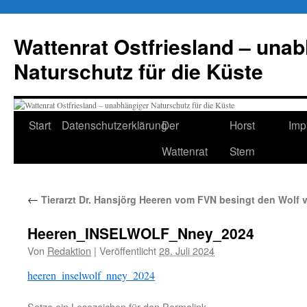
Zum
Inhalt
Wattenrat Ostfriesland – una
springen
Naturschutz für die Küste
Start
Datenschutzerklärung
Der
Horst
Imp
Wattenrat
Stern
←
Tierarzt Dr. Hansjörg Heeren vom FVN besingt den Wolf 
Heeren_INSELWOLF_Nney_2024
Von
Redaktion
|
Veröffentlicht
28. Juli 2024
heeren_inselwolf_nney_2024
Setze ein Lesezeichen für den
Permalink
.