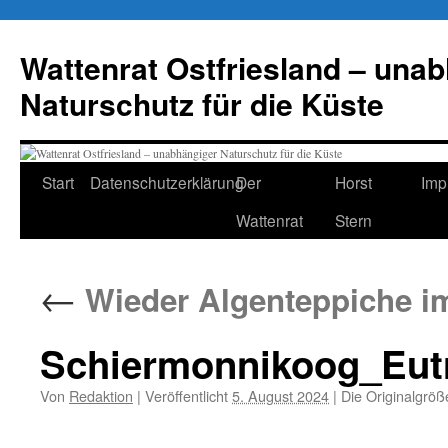
Zum
Inhalt
Wattenrat Ostfriesland – una
springen
Naturschutz für die Küste
Start
Datenschutzerklärung
Der
Horst
Imp
Wattenrat
Stern
←
Wieder Algenteppiche i
Schiermonnikoog_Eut
Von
Redaktion
|
Veröffentlicht
5. August 2024
|
Die Originalgröß