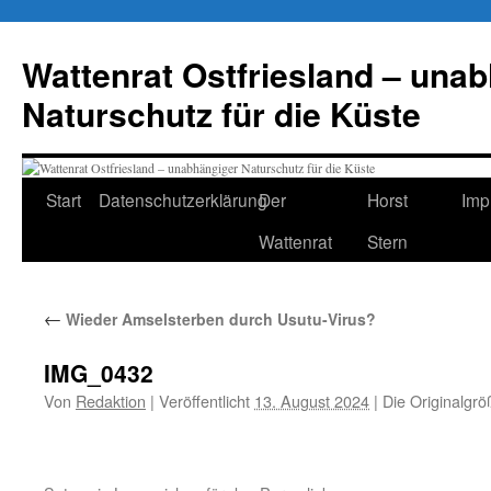
Zum
Inhalt
Wattenrat Ostfriesland – una
springen
Naturschutz für die Küste
Start
Datenschutzerklärung
Der
Horst
Imp
Wattenrat
Stern
←
Wieder Amselsterben durch Usutu-Virus?
IMG_0432
Von
Redaktion
|
Veröffentlicht
13. August 2024
|
Die Originalgrö