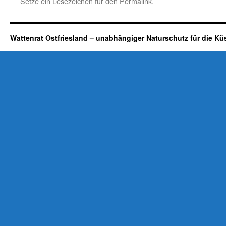
Setze ein Lesezeichen für den
Permalink
.
Wattenrat Ostfriesland – unabhängiger Naturschutz für die Kü