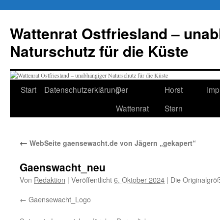
Zum
Inhalt
Wattenrat Ostfriesland – una
springen
Naturschutz für die Küste
Start
Datenschutzerklärung
Der
Horst
Imp
Wattenrat
Stern
←
WebSeite gaensewacht.de von Jägern „gekapert“
Gaenswacht_neu
Von
Redaktion
|
Veröffentlicht
6. Oktober 2024
|
Die Originalgrö
Gaensewacht_Logo