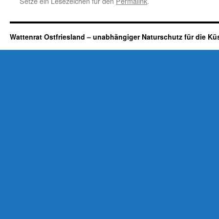
Setze ein Lesezeichen für den
Permalink
.
Wattenrat Ostfriesland – unabhängiger Naturschutz für die Kü