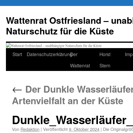
Zum
Inhalt
Wattenrat Ostfriesland – una
springen
Naturschutz für die Küste
Start
Datenschutzerklärung
Der
Horst
Imp
Wattenrat
Stern
←
Der Dunkle Wasserläufer 
Artenvielfalt an der Küste
Dunkle_Wasserläufer
Von
Redaktion
|
Veröffentlicht
9. Oktober 2024
|
Die Originalgrö