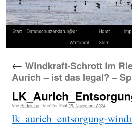
Start
Datenschutzerklärung
Der
Horst
Imp
Wattenrat
Stern
←
Windkraft-Schrott im Ri
Aurich – ist das legal? – S
LK_Aurich_Entsorgun
Von
Redaktion
|
Veröffentlicht
25. November 2024
lk_aurich_entsorgung-wind