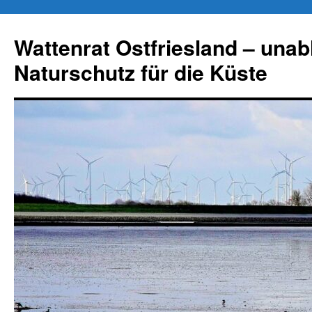
Zum
Inhalt
Wattenrat Ostfriesland – una
springen
Naturschutz für die Küste