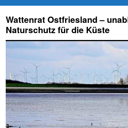
Zum
Inhalt
Wattenrat Ostfriesland – una
springen
Naturschutz für die Küste