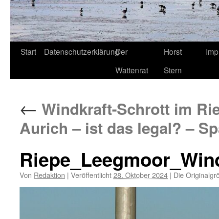
Start
Datenschutzerklärung
Der
Horst
Imp
Wattenrat
Stern
←
Windkraft-Schrott im Ri
Aurich – ist das legal? – S
Riepe_Leegmoor_Wind
Von
Redaktion
|
Veröffentlicht
28. Oktober 2024
|
Die Originalgr