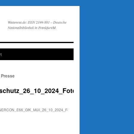
Wattenrat.de: ISSN 2199-881 – Deutsche
Nationalbibliothek in Frankfurt/M.
t
 Presse
schutz_26_10_2024_Foto_Eilert_Voß_EV3_2
ERCON_E66_GfK_Müll_26_10_2024_Foto_Eilert_Voß_EV3_2802