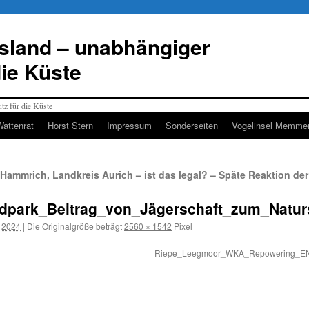
esland – unabhängiger
die Küste
Wattenrat
Horst Stern
Impressum
Sonderseiten
Vogelinsel Memmer
Hammrich, Landkreis Aurich – ist das legal? – Späte Reaktion der
park_Beitrag_von_Jägerschaft_zum_Natur
r 2024
|
Die Originalgröße beträgt
2560 × 1542
Pixel
Riepe_Leegmoor_WKA_Repowering_EN