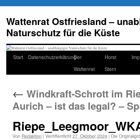
Zum
Inhalt
Wattenrat Ostfriesland – una
springen
Naturschutz für die Küste
Start
Datenschutzerklärung
Der
Horst
Imp
Wattenrat
Stern
←
Windkraft-Schrott im Ri
Aurich – ist das legal? – S
Riepe_Leegmoor_WKA_
Von
Redaktion
|
Veröffentlicht
27. Oktober 2024
|
Die Originalgr