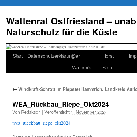
Zum
Inhalt
Wattenrat Ostfriesland – una
springen
Naturschutz für die Küste
Start
Datenschutzerklärung
Der
Horst
Imp
Wattenrat
Stern
←
Windkraft-Schrott im Riepster Hammrich, Landkreis Aurich
WEA_Rückbau_Riepe_Okt2024
Von
Redaktion
|
Veröffentlicht
1. November 2024
wea_rueckbau_riepe_okt2024
Setze ein Lesezeichen für den
Permalink
.