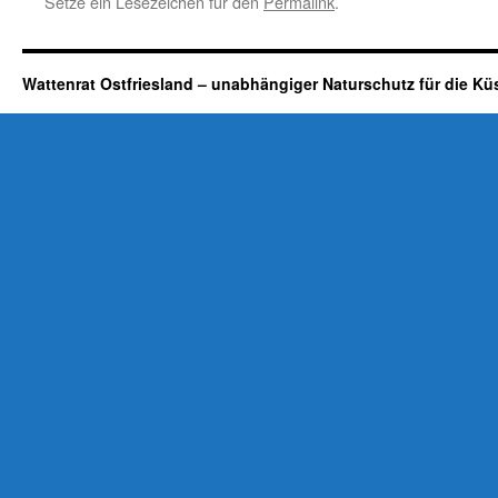
Setze ein Lesezeichen für den
Permalink
.
Wattenrat Ostfriesland – unabhängiger Naturschutz für die Kü