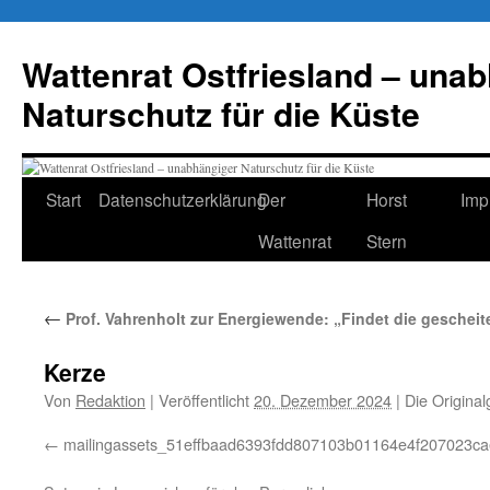
Zum
Inhalt
Wattenrat Ostfriesland – una
springen
Naturschutz für die Küste
Start
Datenschutzerklärung
Der
Horst
Imp
Wattenrat
Stern
←
Prof. Vahrenholt zur Energiewende: „Findet die gescheit
Kerze
Von
Redaktion
|
Veröffentlicht
20. Dezember 2024
|
Die Original
mailingassets_51effbaad6393fdd807103b01164e4f207023ca