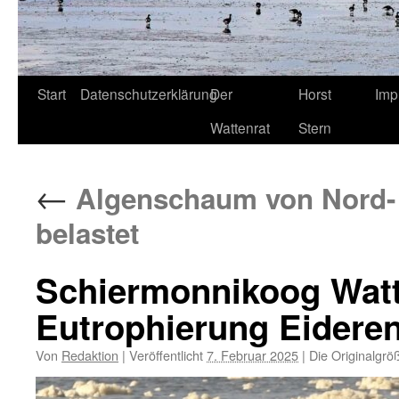
Start
Datenschutzerklärung
Der
Horst
Imp
Wattenrat
Stern
←
Algenschaum von Nord- 
belastet
Schiermonnikoog Wat
Eutrophierung Eidere
Von
Redaktion
|
Veröffentlicht
7. Februar 2025
|
Die Originalgrö