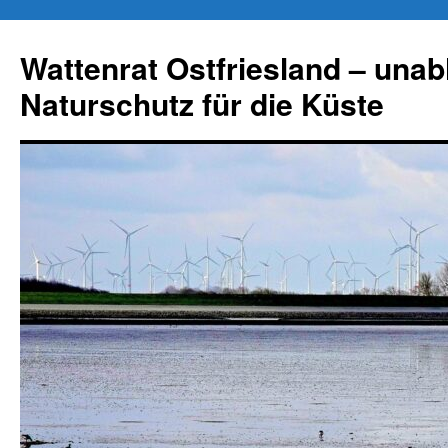
Zum
Inhalt
Wattenrat Ostfriesland – una
springen
Naturschutz für die Küste