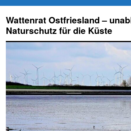
Zum
Inhalt
Wattenrat Ostfriesland – una
springen
Naturschutz für die Küste