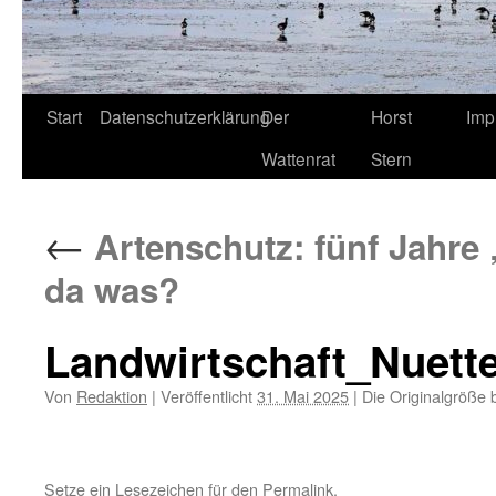
Start
Datenschutzerklärung
Der
Horst
Imp
Wattenrat
Stern
←
Artenschutz: fünf Jahre
da was?
Landwirtschaft_Nuet
Von
Redaktion
|
Veröffentlicht
31. Mai 2025
|
Die Originalgröße 
Setze ein Lesezeichen für den
Permalink
.