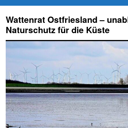
Zum
Inhalt
Wattenrat Ostfriesland – una
springen
Naturschutz für die Küste