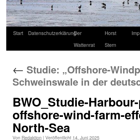
Start
Datenschutzerklärung
Der
Horst
Imp
Wattenrat
Stern
←
Studie: „Offshore-Windp
Schweinswale in der deuts
BWO_Studie-Harbour-p
offshore-wind-farm-ef
North-Sea
Von
Redaktion
|
Veröffentlicht
14. Juni 2025