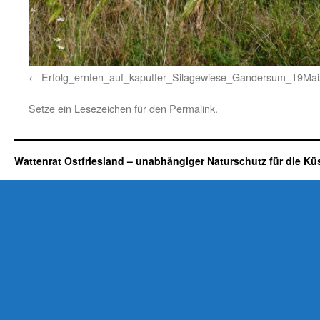
Erfolg_ernten_auf_kaputter_Silagewiese_Gandersum_19Ma
Setze ein Lesezeichen für den
Permalink
.
Wattenrat Ostfriesland – unabhängiger Naturschutz für die Kü