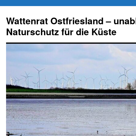
Zum
Inhalt
Wattenrat Ostfriesland – una
springen
Naturschutz für die Küste