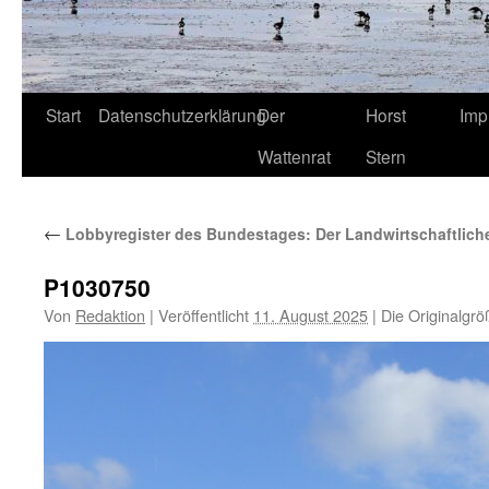
Start
Datenschutzerklärung
Der
Horst
Imp
Wattenrat
Stern
←
Lobbyregister des Bundestages: Der Landwirtschaftliche 
P1030750
Von
Redaktion
|
Veröffentlicht
11. August 2025
|
Die Originalgrö