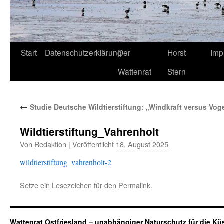
Start
Datenschutzerklärung
Der
Horst
Imp
Wattenrat
Stern
←
Studie Deutsche Wildtierstiftung: „Windkraft versus Vog
Wildtierstiftung_Vahrenholt
Von
Redaktion
|
Veröffentlicht
18. August 2025
wildtierstiftung_vahrenholt-2
Setze ein Lesezeichen für den
Permalink
.
Wattenrat Ostfriesland – unabhängiger Naturschutz für die Kü