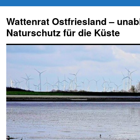
Zum
Inhalt
Wattenrat Ostfriesland – una
springen
Naturschutz für die Küste