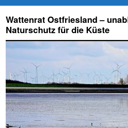
Zum
Inhalt
Wattenrat Ostfriesland – una
springen
Naturschutz für die Küste