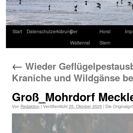
Start
Datenschutzerklärung
Der
Horst
Imp
Wattenrat
Stern
←
Wieder Geflügelpestausb
Kraniche und Wildgänse be
Groß_Mohrdorf Meckl
Von
Redaktion
|
Veröffentlicht
25. Oktober 2025
|
Die Originalgr