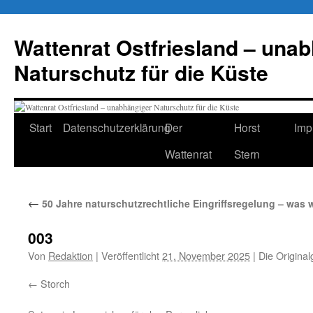
Zum
Inhalt
Wattenrat Ostfriesland – una
springen
Naturschutz für die Küste
Start
Datenschutzerklärung
Der
Horst
Imp
Wattenrat
Stern
←
50 Jahre naturschutzrechtliche Eingriffsregelung – was w
003
Von
Redaktion
|
Veröffentlicht
21. November 2025
|
Die Original
Storch