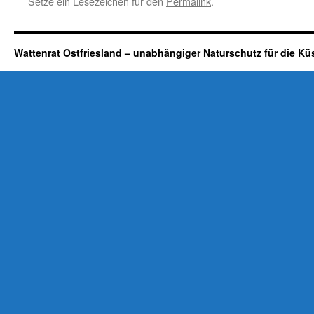
Setze ein Lesezeichen für den
Permalink
.
Wattenrat Ostfriesland – unabhängiger Naturschutz für die Kü