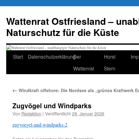
Zum
Inhalt
Wattenrat Ostfriesland – una
springen
Naturschutz für die Küste
Start
Datenschutzerklärung
Der
Horst
Imp
Wattenrat
Stern
←
Windkraft offshore: Die Nordsee als „grünes Kraftwerk 
Zugvögel und Windparks
Von
Redaktion
|
Veröffentlicht
28. Januar 2026
zugvoegel-und-windparks-2
Setze ein Lesezeichen für den
Permalink
.