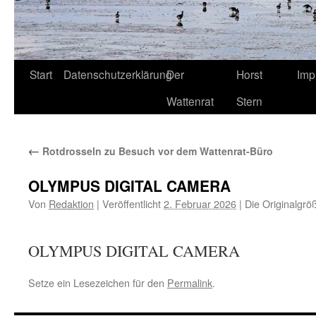
Start
Datenschutzerklärung
Der
Horst
Imp
Wattenrat
Stern
←
Rotdrosseln zu Besuch vor dem Wattenrat-Büro
OLYMPUS DIGITAL CAMERA
Von
Redaktion
|
Veröffentlicht
2. Februar 2026
|
Die Originalgrö
OLYMPUS DIGITAL CAMERA
Setze ein Lesezeichen für den
Permalink
.