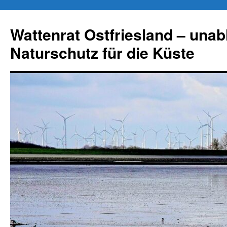
Zum
Inhalt
Wattenrat Ostfriesland – una
springen
Naturschutz für die Küste