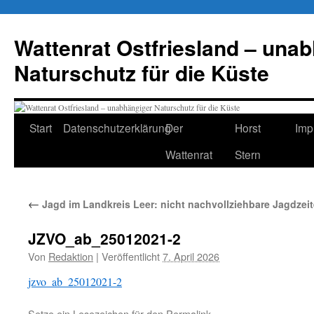
Zum
Inhalt
Wattenrat Ostfriesland – una
springen
Naturschutz für die Küste
Start
Datenschutzerklärung
Der
Horst
Imp
Wattenrat
Stern
←
Jagd im Landkreis Leer: nicht nachvollziehbare Jagdze
JZVO_ab_25012021-2
Von
Redaktion
|
Veröffentlicht
7. April 2026
jzvo_ab_25012021-2
Setze ein Lesezeichen für den
Permalink
.