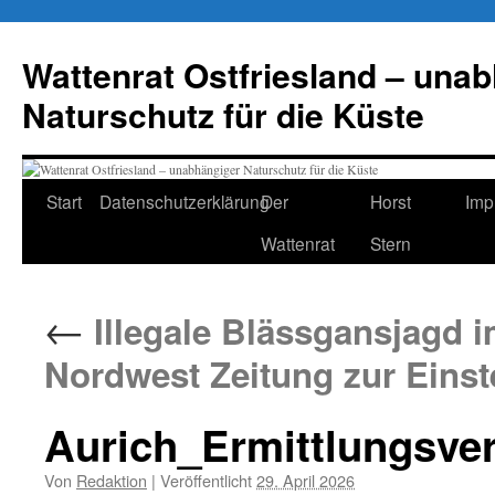
Zum
Inhalt
Wattenrat Ostfriesland – una
springen
Naturschutz für die Küste
Start
Datenschutzerklärung
Der
Horst
Imp
Wattenrat
Stern
←
Illegale Blässgansjagd 
Nordwest Zeitung zur Einst
Aurich_Ermittlungsv
Von
Redaktion
|
Veröffentlicht
29. April 2026