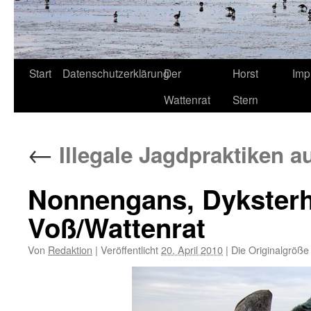
Start
Datenschutzerklärung
Der
Horst
Imp
Wattenrat
Stern
←
Illegale Jagdpraktiken a
Nonnengans, Dyksterhu
Voß/Wattenrat
Von
Redaktion
|
Veröffentlicht
20. April 2010
|
Die Originalgröße