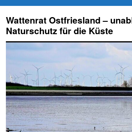
Zum
Inhalt
Wattenrat Ostfriesland – una
springen
Naturschutz für die Küste