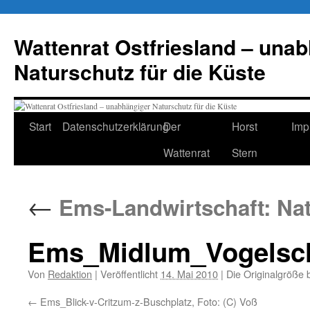
Zum
Inhalt
Wattenrat Ostfriesland – una
springen
Naturschutz für die Küste
Start
Datenschutzerklärung
Der
Horst
Imp
Wattenrat
Stern
←
Ems-Landwirtschaft: Nat
Ems_Midlum_Vogelsch
Von
Redaktion
|
Veröffentlicht
14. Mai 2010
|
Die Originalgröße 
Ems_Blick-v-Critzum-z-Buschplatz, Foto: (C) Voß