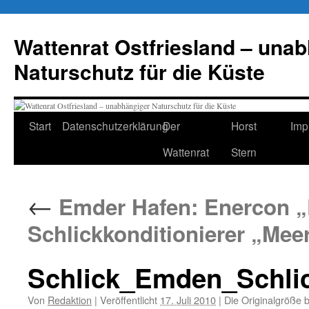
Zum
Inhalt
Wattenrat Ostfriesland – una
springen
Naturschutz für die Küste
Start
Datenschutzerklärung
Der
Horst
Imp
Wattenrat
Stern
←
Emder Hafen: Enercon „
Schlickkonditionierer „Mee
Schlick_Emden_Schlic
Von
Redaktion
|
Veröffentlicht
17. Juli 2010
|
Die Originalgröße 