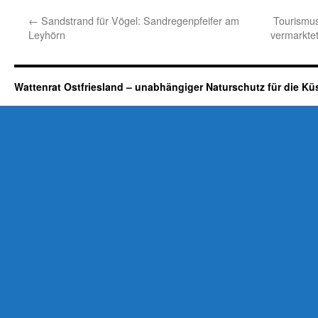
←
Sandstrand für Vögel: Sandregenpfeifer am
Tourismus
Leyhörn
vermarkte
Wattenrat Ostfriesland – unabhängiger Naturschutz für die Kü