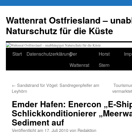
Zum
Inhalt
Wattenrat Ostfriesland – una
springen
Naturschutz für die Küste
Start
Datenschutzerklärung
Der
Horst
Imp
Wattenrat
Stern
←
Sandstrand für Vögel: Sandregenpfeifer am
Tourismus
Leyhörn
vermarkte
Emder Hafen: Enercon „E-Shi
Schlickkonditionierer „Meerwa
Sediment auf
Veröffentlicht am
17. Juli 2010
von
Redaktion