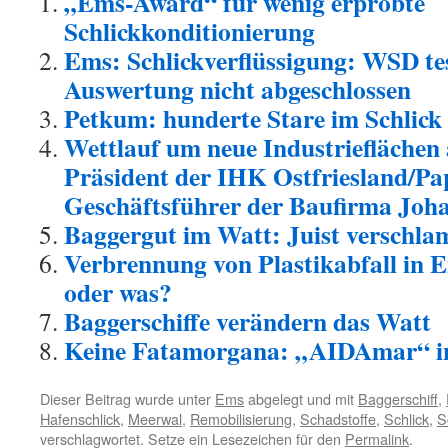
„Ems-Award“ für wenig erprobte
Schlickkonditionierung
Ems: Schlickverflüssigung: WSD tes
Auswertung nicht abgeschlossen
Petkum: hunderte Stare im Schlick
Wettlauf um neue Industrieflächen
Präsident der IHK Ostfriesland/P
Geschäftsführer der Baufirma Joh
Baggergut im Watt: Juist verschl
Verbrennung von Plastikabfall in E
oder was?
Baggerschiffe verändern das Watt
Keine Fatamorgana: „AIDAmar“ 
Dieser Beitrag wurde unter
Ems
abgelegt und mit
Baggerschiff
,
Hafenschlick
,
Meerwal
,
Remobilisierung
,
Schadstoffe
,
Schlick
,
S
verschlagwortet. Setze ein Lesezeichen für den
Permalink
.