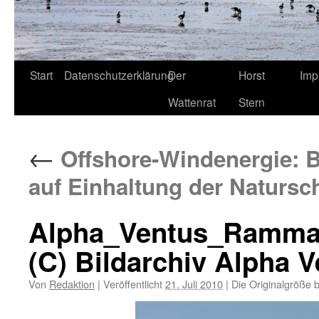
Start
Datenschutzerklärung
Der
Horst
Imp
Wattenrat
Stern
←
Offshore-Windenergie: B
auf Einhaltung der Naturs
Alpha_Ventus_Ramma
(C) Bildarchiv Alpha 
Von
Redaktion
|
Veröffentlicht
21. Juli 2010
|
Die Originalgröße 