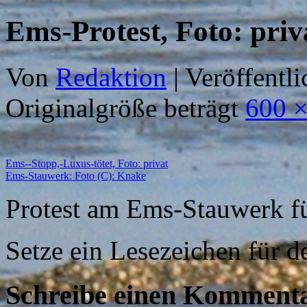
Ems-Protest, Foto: priv
Von
Redaktion
|
Veröffentli
Originalgröße beträgt
600 ×
Ems--Stopp,-Luxus-tötet, Foto: privat
Ems-Stauwerk: Foto (C): Knake
Protest am Ems-Stauwerk f
Setze ein Lesezeichen für 
Schreibe einen Komment