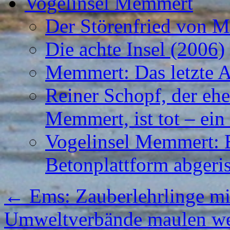
Vogelinsel Memmert
Der Störenfried von 
Die achte Insel (2006)
Memmert: Das letzte A
Reiner Schopf, der ehe
Memmert, ist tot – ein
Vogelinsel Memmert: Be
Betonplattform abgeris
←
Ems: Zauberlehrlinge mit 
Umweltverbände maulen we