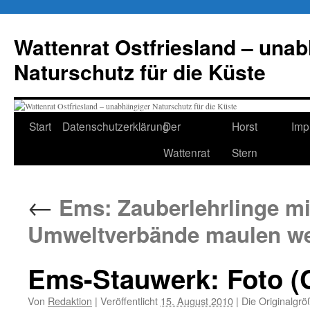
Zum
Inhalt
Wattenrat Ostfriesland – una
springen
Naturschutz für die Küste
Start
Datenschutzerklärung
Der
Horst
Imp
Wattenrat
Stern
←
Ems: Zauberlehrlinge mit
Umweltverbände maulen we
Ems-Stauwerk: Foto (
Von
Redaktion
|
Veröffentlicht
15. August 2010
|
Die Originalgrö