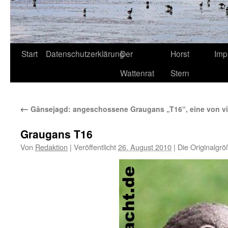
Start
Datenschutzerklärung
Der
Horst
Imp
Wattenrat
Stern
←
Gänsejagd: angeschossene Graugans „T16“, eine von vi
Graugans T16
Von
Redaktion
|
Veröffentlicht
26. August 2010
|
Die Originalgrö