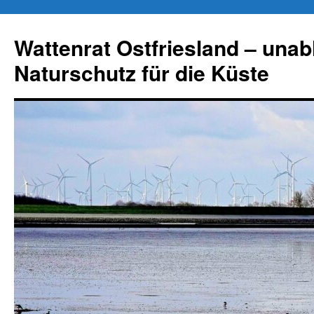
Zum
Inhalt
Wattenrat Ostfriesland – una
springen
Naturschutz für die Küste