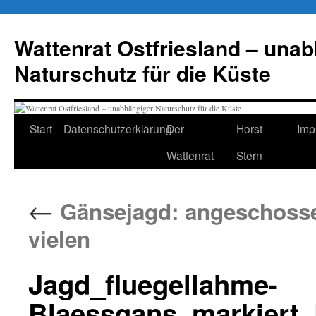
Zum
Inhalt
Wattenrat Ostfriesland – una
springen
Naturschutz für die Küste
Start
Datenschutzerklärung
Der
Horst
Imp
Wattenrat
Stern
←
Gänsejagd: angeschosse
vielen
Jagd_fluegellahme-
Blaessgans_markiert_P