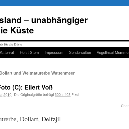
esland – unabhängiger
die Küste
Wattenrat
Horst Stern
Impressum
Sonderseiten
Vogelinsel Memmer
Dollart und Weltnaturerbe Wattenmeer
to (C): Eilert Voß
er 2010
|
Die Originalgröße beträgt
600 × 403
Pixel
Chemi
rerbe, Dollart, Delfzjil