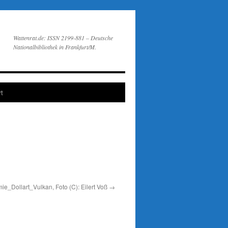
Wattenrat.de: ISSN 2199-881 – Deutsche
Nationalbibliothek in Frankfurt/M.
t
e_Dollart_Vulkan, Foto (C): Eilert Voß