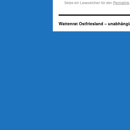
Setze ein Lesezeichen für den
Permalink
.
Wattenrat Ostfriesland – unabhängi