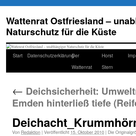
Zum
Inhalt
Wattenrat Ostfriesland – una
springen
Naturschutz für die Küste
Start
Datenschutzerklärung
Der
Horst
Imp
Wattenrat
Stern
←
Deichsicherheit: Umwelt
Emden hinterließ tiefe (Rei
Deichacht_Krummhör
Von
Redaktion
|
Veröffentlicht
15. Oktober 2010
|
Die Originalgr